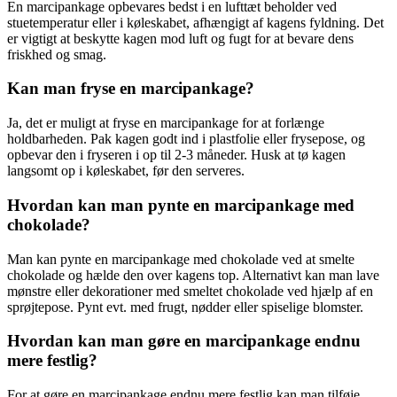
En marcipankage opbevares bedst i en lufttæt beholder ved
stuetemperatur eller i køleskabet, afhængigt af kagens fyldning. Det
er vigtigt at beskytte kagen mod luft og fugt for at bevare dens
friskhed og smag.
Kan man fryse en marcipankage?
Ja, det er muligt at fryse en marcipankage for at forlænge
holdbarheden. Pak kagen godt ind i plastfolie eller frysepose, og
opbevar den i fryseren i op til 2-3 måneder. Husk at tø kagen
langsomt op i køleskabet, før den serveres.
Hvordan kan man pynte en marcipankage med
chokolade?
Man kan pynte en marcipankage med chokolade ved at smelte
chokolade og hælde den over kagens top. Alternativt kan man lave
mønstre eller dekorationer med smeltet chokolade ved hjælp af en
sprøjtepose. Pynt evt. med frugt, nødder eller spiselige blomster.
Hvordan kan man gøre en marcipankage endnu
mere festlig?
For at gøre en marcipankage endnu mere festlig kan man tilføje