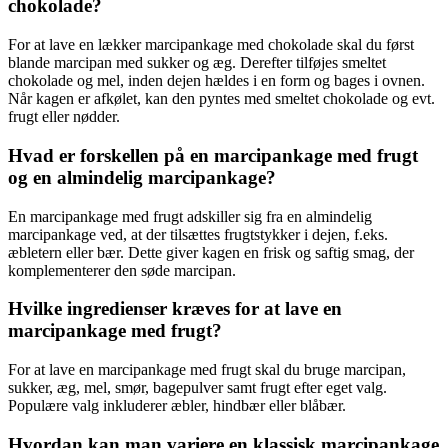
chokolade?
For at lave en lækker marcipankage med chokolade skal du først
blande marcipan med sukker og æg. Derefter tilføjes smeltet
chokolade og mel, inden dejen hældes i en form og bages i ovnen.
Når kagen er afkølet, kan den pyntes med smeltet chokolade og evt.
frugt eller nødder.
Hvad er forskellen på en marcipankage med frugt
og en almindelig marcipankage?
En marcipankage med frugt adskiller sig fra en almindelig
marcipankage ved, at der tilsættes frugtstykker i dejen, f.eks.
æbletern eller bær. Dette giver kagen en frisk og saftig smag, der
komplementerer den søde marcipan.
Hvilke ingredienser kræves for at lave en
marcipankage med frugt?
For at lave en marcipankage med frugt skal du bruge marcipan,
sukker, æg, mel, smør, bagepulver samt frugt efter eget valg.
Populære valg inkluderer æbler, hindbær eller blåbær.
Hvordan kan man variere en klassisk marcipankage