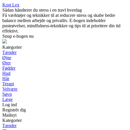
Kost Lex
Sådan håndterer du stress i en travl hverdag
Få værktøjer og teknikker til at reducere stress og skabe bedre
balance mellem arbejde og privatliv. E-bogen indeholder
pusteøvelser, mindfulness-teknikker og tips til at prioritere din tid
effektivt.
Snup e-bogen nu
Kategorier
Tænder
Øjne
Ører
Fødder
Hud
Hår
Terapi
Velvære
Søvn
Læge
Log ind
Registrér dig
Mailnyt
Kategorier
Tænder