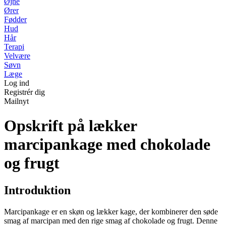
Øjne
Ører
Fødder
Hud
Hår
Terapi
Velvære
Søvn
Læge
Log ind
Registrér dig
Mailnyt
Opskrift på lækker
marcipankage med chokolade
og frugt
Introduktion
Marcipankage er en skøn og lækker kage, der kombinerer den søde
smag af marcipan med den rige smag af chokolade og frugt. Denne