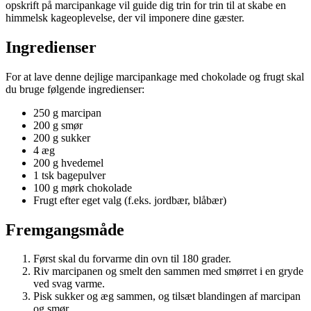
opskrift på marcipankage vil guide dig trin for trin til at skabe en
himmelsk kageoplevelse, der vil imponere dine gæster.
Ingredienser
For at lave denne dejlige marcipankage med chokolade og frugt skal
du bruge følgende ingredienser:
250 g marcipan
200 g smør
200 g sukker
4 æg
200 g hvedemel
1 tsk bagepulver
100 g mørk chokolade
Frugt efter eget valg (f.eks. jordbær, blåbær)
Fremgangsmåde
Først skal du forvarme din ovn til 180 grader.
Riv marcipanen og smelt den sammen med smørret i en gryde
ved svag varme.
Pisk sukker og æg sammen, og tilsæt blandingen af marcipan
og smør.