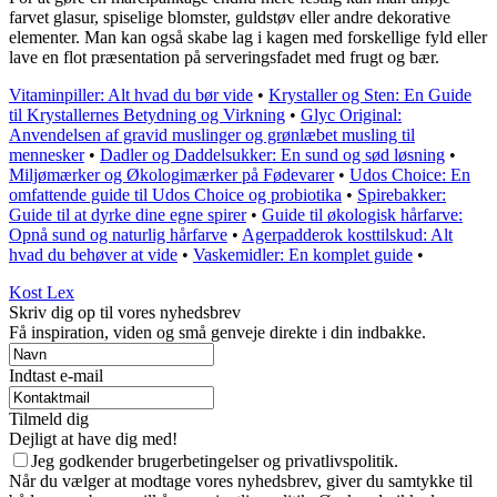
farvet glasur, spiselige blomster, guldstøv eller andre dekorative
elementer. Man kan også skabe lag i kagen med forskellige fyld eller
lave en flot præsentation på serveringsfadet med frugt og bær.
Vitaminpiller: Alt hvad du bør vide
•
Krystaller og Sten: En Guide
til Krystallernes Betydning og Virkning
•
Glyc Original:
Anvendelsen af gravid muslinger og grønlæbet musling til
mennesker
•
Dadler og Daddelsukker: En sund og sød løsning
•
Miljømærker og Økologimærker på Fødevarer
•
Udos Choice: En
omfattende guide til Udos Choice og probiotika
•
Spirebakker:
Guide til at dyrke dine egne spirer
•
Guide til økologisk hårfarve:
Opnå sund og naturlig hårfarve
•
Agerpadderok kosttilskud: Alt
hvad du behøver at vide
•
Vaskemidler: En komplet guide
•
Kost Lex
Skriv dig op til vores nyhedsbrev
Få inspiration, viden og små genveje direkte i din indbakke.
Indtast e-mail
Tilmeld dig
Dejligt at have dig med!
Jeg godkender brugerbetingelser og privatlivspolitik.
Når du vælger at modtage vores nyhedsbrev, giver du samtykke til