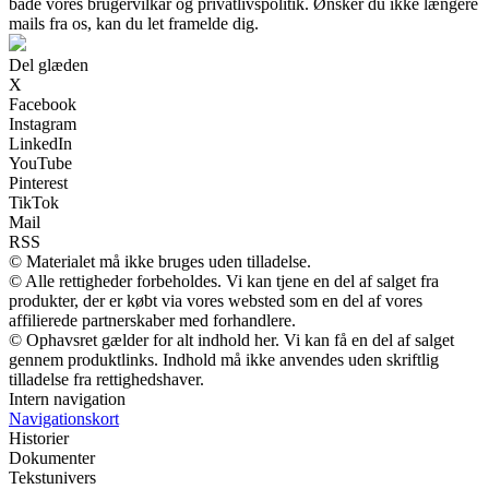
både vores brugervilkår og privatlivspolitik. Ønsker du ikke længere
mails fra os, kan du let framelde dig.
Del glæden
X
Facebook
Instagram
LinkedIn
YouTube
Pinterest
TikTok
Mail
RSS
© Materialet må ikke bruges uden tilladelse.
© Alle rettigheder forbeholdes. Vi kan tjene en del af salget fra
produkter, der er købt via vores websted som en del af vores
affilierede partnerskaber med forhandlere.
© Ophavsret gælder for alt indhold her. Vi kan få en del af salget
gennem produktlinks. Indhold må ikke anvendes uden skriftlig
tilladelse fra rettighedshaver.
Intern navigation
Navigationskort
Historier
Dokumenter
Tekstunivers