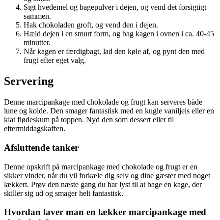
Sigt hvedemel og bagepulver i dejen, og vend det forsigtigt
sammen.
Hak chokoladen groft, og vend den i dejen.
Hæld dejen i en smurt form, og bag kagen i ovnen i ca. 40-45
minutter.
Når kagen er færdigbagt, lad den køle af, og pynt den med
frugt efter eget valg.
Servering
Denne marcipankage med chokolade og frugt kan serveres både
lune og kolde. Den smager fantastisk med en kugle vaniljeis eller en
klat flødeskum på toppen. Nyd den som dessert eller til
eftermiddagskaffen.
Afsluttende tanker
Denne opskrift på marcipankage med chokolade og frugt er en
sikker vinder, når du vil forkæle dig selv og dine gæster med noget
lækkert. Prøv den næste gang du har lyst til at bage en kage, der
skiller sig ud og smager helt fantastisk.
Hvordan laver man en lækker marcipankage med