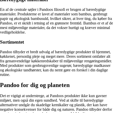
En af de centrale søjler i Pandoos filosofi er brugen af bæredygtige
materialer. Produkterne er lavet af materialer som bambus, genbrugt
papir og økologisk bambusuld, hvilket sikrer, at hver ting, du køber fra
Pandoo, er et skridt i retning af en grønnere fremtid. Bambus er et af de
mest miljøvenlige materialer, da det vokser hurtigt og kræver minimal
vedligeholdelse.
Sortimentet
Pandoo tilbyder et bredt udvalg af bæredygtige produkter til hjemmet,
køkkenet, personlig pleje og meget mere. Deres sortiment omfatter alt
fra genanvendelige køkkenredskaber til miljøvenlige rengøringsmidler.
Med produkter som genbrugsvenlige sugerør, bæredygtige madkasser
og økologiske tandbørster, kan du nemt gøre en forskel i din daglige
rutine.
Pandoo for dig og planeten
Det er vigtigt at understrege, at Pandoos produkter ikke kun gavner
miljøet, men også din egen sundhed. Ved at skifte til bæredygtige
alternativer undgår du skadelige kemikalier og plastik, der kan have
negative konsekvenser for både dig og naturen. Pandoo tilbyder derfor