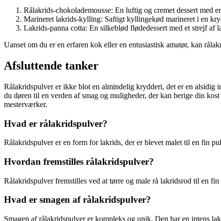
Rålakrids-chokolademousse: En luftig og cremet dessert med e
Marineret lakrids-kylling: Saftigt kyllingekød marineret i en krydr
Lakrids-panna cotta: En silkeblød flødedessert med et strejf af l
Uanset om du er en erfaren kok eller en entusiastisk amatør, kan rålak
Afsluttende tanker
Rålakridspulver er ikke blot en almindelig krydderi, det er en alsidig
du døren til en verden af smag og muligheder, der kan berige din kost 
mesterværker.
Hvad er rålakridspulver?
Rålakridspulver er en form for lakrids, der er blevet malet til en fin
Hvordan fremstilles rålakridspulver?
Rålakridspulver fremstilles ved at tørre og male rå lakridsrod til en f
Hvad er smagen af rålakridspulver?
Smagen af rålakridspulver er kompleks og unik. Den har en intens lak