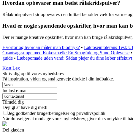
Hvordan opbevarer man bedst rålakridspulver?
Rålakridspulver bør opbevares i en lufttæt beholder væk fra varme og d
Hvad er nogle spændende opskrifter, hvor man kan b
Der er mange kreative opskrifter, hvor man kan bruge rålakridspulver, f
Hvorfor og hvordan måler man blodtryk?
•
Laktoseintolerans Test: Ul
Grøntsagssuppe med Kokosmælk: En Smagfuld og Sund Oplevelse
guide
•
Læbepomade uden vand: Sådan plejer du dine læber effektivt
Kost Lex
Skriv dig op til vores nyhedsbrev
Få inspiration, viden og små genveje direkte i din indbakke.
Indtast e-mail
Tilmeld dig
Dejligt at have dig med!
Jeg godkender brugerbetingelser og privatlivspolitik.
Når du vælger at modtage vores nyhedsbrev, giver du samtykke til både
Del glæden