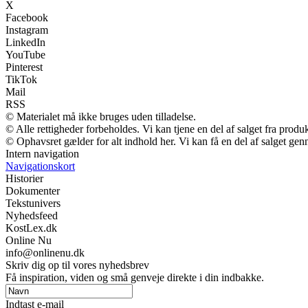
X
Facebook
Instagram
LinkedIn
YouTube
Pinterest
TikTok
Mail
RSS
© Materialet må ikke bruges uden tilladelse.
© Alle rettigheder forbeholdes. Vi kan tjene en del af salget fra produ
© Ophavsret gælder for alt indhold her. Vi kan få en del af salget gen
Intern navigation
Navigationskort
Historier
Dokumenter
Tekstunivers
Nyhedsfeed
KostLex.dk
Online Nu
info@onlinenu.dk
Skriv dig op til vores nyhedsbrev
Få inspiration, viden og små genveje direkte i din indbakke.
Indtast e-mail