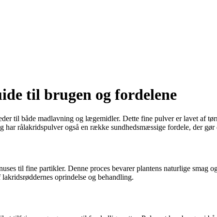
de til brugen og fordelene
der til både madlavning og lægemidler. Dette fine pulver er lavet af tørr
 har rålakridspulver også en række sundhedsmæssige fordele, der gør det
knuses til fine partikler. Denne proces bevarer plantens naturlige smag og
af lakridsrøddernes oprindelse og behandling.