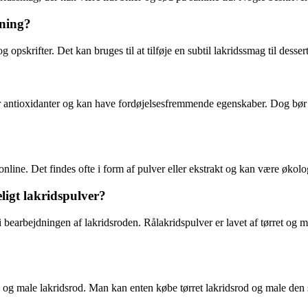
ning?
pskrifter. Det kan bruges til at tilføje en subtil lakridssmag til desser
r antioxidanter og kan have fordøjelsesfremmende egenskaber. Dog bør 
nline. Det findes ofte i form af pulver eller ekstrakt og kan være økolo
ligt lakridspulver?
i bearbejdningen af lakridsroden. Rålakridspulver er lavet af tørret og 
re og male lakridsrod. Man kan enten købe tørret lakridsrod og male den se