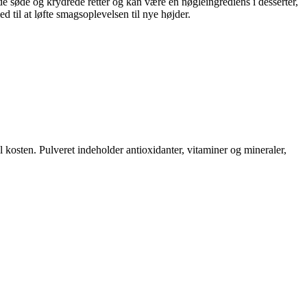
både søde og krydrede retter og kan være en nøgleingrediens i desserter,
 til at løfte smagsoplevelsen til nye højder.
kosten. Pulveret indeholder antioxidanter, vitaminer og mineraler,