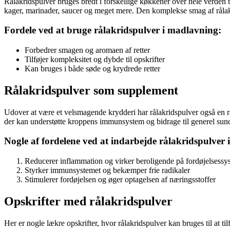
Rålakridspulver bruges bredt i forskellige køkkener over hele verden ti
kager, marinader, saucer og meget mere. Den komplekse smag af rålakrid
Fordele ved at bruge rålakridspulver i madlavning:
Forbedrer smagen og aromaen af retter
Tilføjer kompleksitet og dybde til opskrifter
Kan bruges i både søde og krydrede retter
Rålakridspulver som supplement
Udover at være et velsmagende krydderi har rålakridspulver også en ræ
der kan understøtte kroppens immunsystem og bidrage til generel sun
Nogle af fordelene ved at indarbejde rålakridspulver i
Reducerer inflammation og virker beroligende på fordøjelsessy
Styrker immunsystemet og bekæmper frie radikaler
Stimulerer fordøjelsen og øger optagelsen af næringsstoffer
Opskrifter med rålakridspulver
Her er nogle lækre opskrifter, hvor rålakridspulver kan bruges til at 