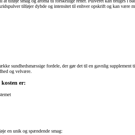
l at tilføje smag og aroma til forskellige retter. Pulveret kan bruges i 
spulver tilføjer dybde og intensitet til enhver opskrift og kan være med
kke sundhedsmæssige fordele, der gør det til en gavnlig supplement til 
dhed og velvære.
 kosten er:
stemet
tilføje en unik og spændende smag: