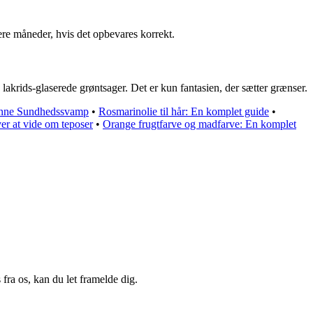
lere måneder, hvis det opbevares korrekt.
 lakrids-glaserede grøntsager. Det er kun fantasien, der sætter grænser.
enne Sundhedssvamp
•
Rosmarinolie til hår: En komplet guide
•
er at vide om teposer
•
Orange frugtfarve og madfarve: En komplet
fra os, kan du let framelde dig.