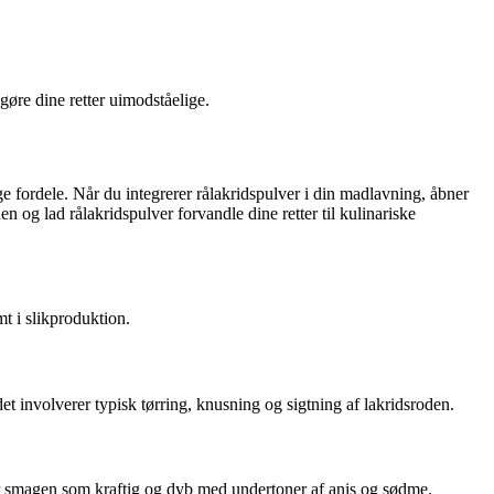
gøre dine retter uimodståelige.
e fordele. Når du integrerer rålakridspulver i din madlavning, åbner
 og lad rålakridspulver forvandle dine retter til kulinariske
t i slikproduktion.
et involverer typisk tørring, knusning og sigtning af lakridsroden.
er smagen som kraftig og dyb med undertoner af anis og sødme.