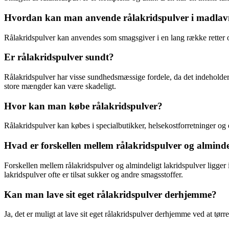
Hvordan kan man anvende rålakridspulver i madlav
Rålakridspulver kan anvendes som smagsgiver i en lang række retter og o
Er rålakridspulver sundt?
Rålakridspulver har visse sundhedsmæssige fordele, da det indeholde
store mængder kan være skadeligt.
Hvor kan man købe rålakridspulver?
Rålakridspulver kan købes i specialbutikker, helsekostforretninger og o
Hvad er forskellen mellem rålakridspulver og alminde
Forskellen mellem rålakridspulver og almindeligt lakridspulver ligger 
lakridspulver ofte er tilsat sukker og andre smagsstoffer.
Kan man lave sit eget rålakridspulver derhjemme?
Ja, det er muligt at lave sit eget rålakridspulver derhjemme ved at tør