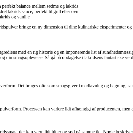
n perfekt balance mellem sødme og lakrids
et lakrids sauce, perfekt til grill eller ovn
akrids og vanilje
ridspulver bringe en ny dimension til dine kulinariske eksperimenter og 
 ingrediens med en rig historie og en imponerende list af sundhedsmæssig
og din smagsoplevelse. Så gå på opdagelse i lakridsens fantastiske verden
 pulverform. Det bruges ofte som smagsgiver i madlavning og bagning, sam
in pulverform. Processen kan variere lidt afhængigt af producenten, men d
ridssmag, der kan være lidt bitter og sød på samme tid. Nogle beskriv