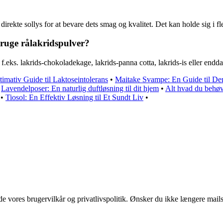
irekte sollys for at bevare dets smag og kvalitet. Det kan holde sig i f
ruge rålakridspulver?
.eks. lakrids-chokoladekage, lakrids-panna cotta, lakrids-is eller endda
timativ Guide til Laktoseintolerans
•
Maitake Svampe: En Guide til D
•
Lavendelposer: En naturlig duftløsning til dit hjem
•
Alt hvad du behøv
•
Tiosol: En Effektiv Løsning til Et Sundt Liv
•
 vores brugervilkår og privatlivspolitik. Ønsker du ikke længere mails 