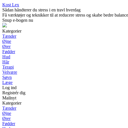
Kost Lex
Sådan håndterer du stress i en travl hverdag
Få værktøjer og teknikker til at reducere stress og skabe bedre balance 
Snup e-bogen nu
Kategorier
Tænder
Øjne
Ører
Fødder
Hud
Hår
Terapi
Velvære
Søvn
Læge
Log ind
Registrér dig
Mailnyt
Kategorier
Tænder
Øjne
Ører
Fødder