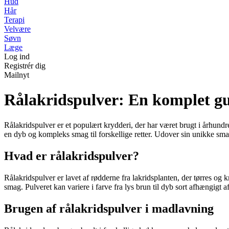
Hud
Hår
Terapi
Velvære
Søvn
Læge
Log ind
Registrér dig
Mailnyt
Rålakridspulver: En komplet gui
Rålakridspulver er et populært krydderi, der har været brugt i århundre
en dyb og kompleks smag til forskellige retter. Udover sin unikke smag
Hvad er rålakridspulver?
Rålakridspulver er lavet af rødderne fra lakridsplanten, der tørres og 
smag. Pulveret kan variere i farve fra lys brun til dyb sort afhængigt 
Brugen af rålakridspulver i madlavning