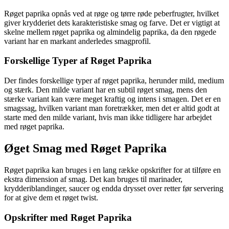
Røget paprika opnås ved at røge og tørre røde peberfrugter, hvilket
giver krydderiet dets karakteristiske smag og farve. Det er vigtigt at
skelne mellem røget paprika og almindelig paprika, da den røgede
variant har en markant anderledes smagprofil.
Forskellige Typer af Røget Paprika
Der findes forskellige typer af røget paprika, herunder mild, medium
og stærk. Den milde variant har en subtil røget smag, mens den
stærke variant kan være meget kraftig og intens i smagen. Det er en
smagssag, hvilken variant man foretrækker, men det er altid godt at
starte med den milde variant, hvis man ikke tidligere har arbejdet
med røget paprika.
Øget Smag med Røget Paprika
Røget paprika kan bruges i en lang række opskrifter for at tilføre en
ekstra dimension af smag. Det kan bruges til marinader,
krydderiblandinger, saucer og endda drysset over retter før servering
for at give dem et røget twist.
Opskrifter med Røget Paprika