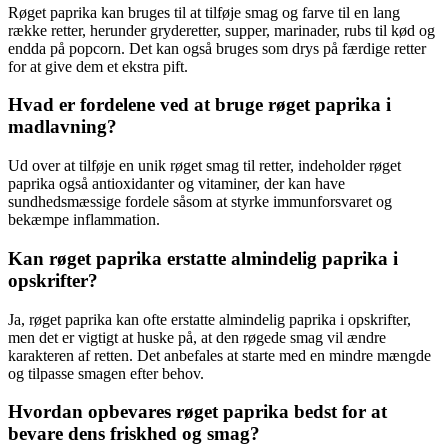
Røget paprika kan bruges til at tilføje smag og farve til en lang
række retter, herunder gryderetter, supper, marinader, rubs til kød og
endda på popcorn. Det kan også bruges som drys på færdige retter
for at give dem et ekstra pift.
Hvad er fordelene ved at bruge røget paprika i
madlavning?
Ud over at tilføje en unik røget smag til retter, indeholder røget
paprika også antioxidanter og vitaminer, der kan have
sundhedsmæssige fordele såsom at styrke immunforsvaret og
bekæmpe inflammation.
Kan røget paprika erstatte almindelig paprika i
opskrifter?
Ja, røget paprika kan ofte erstatte almindelig paprika i opskrifter,
men det er vigtigt at huske på, at den røgede smag vil ændre
karakteren af retten. Det anbefales at starte med en mindre mængde
og tilpasse smagen efter behov.
Hvordan opbevares røget paprika bedst for at
bevare dens friskhed og smag?