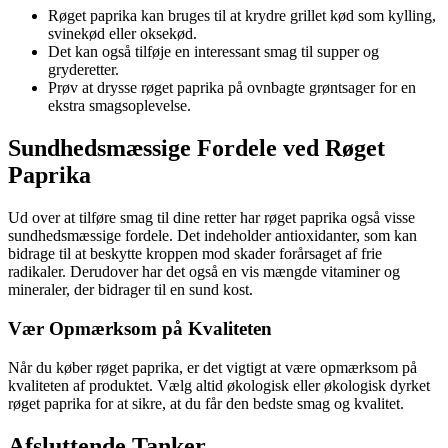
Røget paprika kan bruges til at krydre grillet kød som kylling,
svinekød eller oksekød.
Det kan også tilføje en interessant smag til supper og
gryderetter.
Prøv at drysse røget paprika på ovnbagte grøntsager for en
ekstra smagsoplevelse.
Sundhedsmæssige Fordele ved Røget
Paprika
Ud over at tilføre smag til dine retter har røget paprika også visse
sundhedsmæssige fordele. Det indeholder antioxidanter, som kan
bidrage til at beskytte kroppen mod skader forårsaget af frie
radikaler. Derudover har det også en vis mængde vitaminer og
mineraler, der bidrager til en sund kost.
Vær Opmærksom på Kvaliteten
Når du køber røget paprika, er det vigtigt at være opmærksom på
kvaliteten af produktet. Vælg altid økologisk eller økologisk dyrket
røget paprika for at sikre, at du får den bedste smag og kvalitet.
Afsluttende Tanker