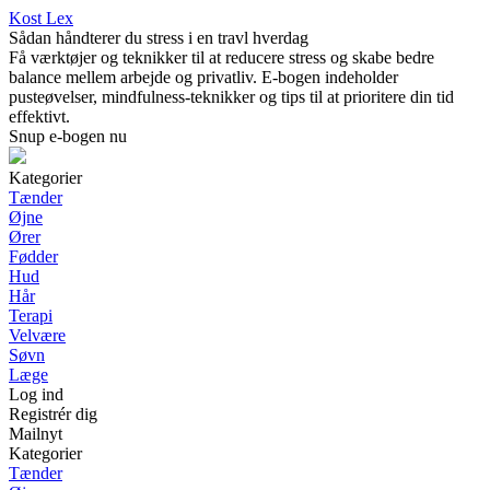
Kost Lex
Sådan håndterer du stress i en travl hverdag
Få værktøjer og teknikker til at reducere stress og skabe bedre
balance mellem arbejde og privatliv. E-bogen indeholder
pusteøvelser, mindfulness-teknikker og tips til at prioritere din tid
effektivt.
Snup e-bogen nu
Kategorier
Tænder
Øjne
Ører
Fødder
Hud
Hår
Terapi
Velvære
Søvn
Læge
Log ind
Registrér dig
Mailnyt
Kategorier
Tænder