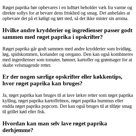
Røget paprika bør opbevares i en lufttæt beholder væk fra varme og
direkte sollys for at bevare dens friskhed og smag. Det anbefales at
opbevare det på et køligt og tørt sted, så det ikke mister sin aroma.
Hvilke andre krydderier og ingredienser passer godt
sammen med røget paprika i opskrifter?
Røget paprika går godt sammen med andre krydderier som hvidløg,
løg, spidskommen, koriander og oregano. Den kan også kombineres
med ingredienser som tomater, bønner, kartofler og grøntsager for at
skabe velsmagende retter.
Er der nogen særlige opskrifter eller køkkentips,
hvor røget paprika kan bruges?
Ja, røget paprika kan bruges til at lave lækre retter som røget paprika
kylling, røget paprika kartoffelmos, røget paprika hummus eller
endda røget paprika popcorn. Det kan også bruges til at tilføje smag
til grillet kød eller fisk.
Hvordan kan man selv lave røget paprika
derhjemme?