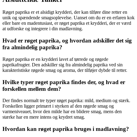
Røget paprika er et alsidigt krydderi, der kan tilføre dine retter en
unik og spændende smagsoplevelse. Uanset om du er en erfaren kok
eller bare en madentusiast, er røget paprika et krydderi, der er værd
at udforske og integrere i din madlavning.
Hvad er røget paprika, og hvordan adskiller det sig
fra almindelig paprika?
Røget paprika er en krydderi lavet af tørrede og røgede
paprikafrugter. Den adskiller sig fra almindelig paprika ved sin
karakteristiske røgede smag og aroma, der tilføjer dybde til retter.
Hvilke typer røget paprika findes der, og hvad er
forskellen mellem dem?
Der findes normalt tre typer røget paprika: mild, medium og stærk.
Forskellen ligger primært i styrken af ​​den røgede smag og
varmeniveauet, hvor den milde har en blidere smag, mens den
stærke har en mere intens og krydret smag.
Hvordan kan røget paprika bruges i madlavning?