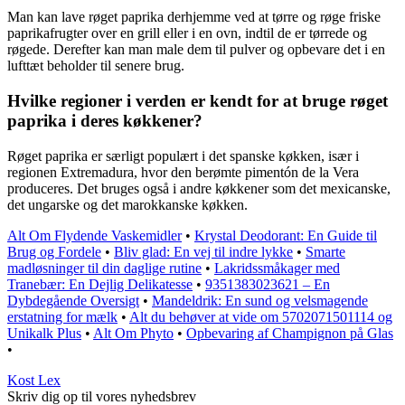
Man kan lave røget paprika derhjemme ved at tørre og røge friske
paprikafrugter over en grill eller i en ovn, indtil de er tørrede og
røgede. Derefter kan man male dem til pulver og opbevare det i en
lufttæt beholder til senere brug.
Hvilke regioner i verden er kendt for at bruge røget
paprika i deres køkkener?
Røget paprika er særligt populært i det spanske køkken, især i
regionen Extremadura, hvor den berømte pimentón de la Vera
produceres. Det bruges også i andre køkkener som det mexicanske,
det ungarske og det marokkanske køkken.
Alt Om Flydende Vaskemidler
•
Krystal Deodorant: En Guide til
Brug og Fordele
•
Bliv glad: En vej til indre lykke
•
Smarte
madløsninger til din daglige rutine
•
Lakridssmåkager med
Tranebær: En Dejlig Delikatesse
•
9351383023621 – En
Dybdegående Oversigt
•
Mandeldrik: En sund og velsmagende
erstatning for mælk
•
Alt du behøver at vide om 5702071501114 og
Unikalk Plus
•
Alt Om Phyto
•
Opbevaring af Champignon på Glas
•
Kost Lex
Skriv dig op til vores nyhedsbrev