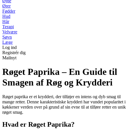
Øjne
Ører
Fødder
Hud
Hår
Terapi
Velvære
Søvn
Læge
Log ind
Registrér dig
Mailnyt
Røget Paprika – En Guide til
Smagen af Røg og Krydderi
Røget paprika er et krydderi, der tilføjer en intens og dyb smag til
mange retter. Denne karakteristiske krydderi har vundet popularitet i
køkkener verden over på grund af sin evne til at tilføre retter en unik
røget smag.
Hvad er Røget Paprika?