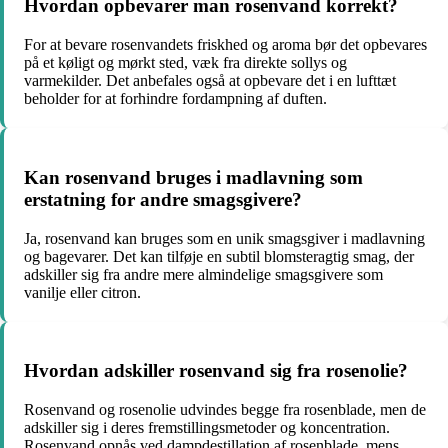
Hvordan opbevarer man rosenvand korrekt?
For at bevare rosenvandets friskhed og aroma bør det opbevares
på et køligt og mørkt sted, væk fra direkte sollys og
varmekilder. Det anbefales også at opbevare det i en lufttæt
beholder for at forhindre fordampning af duften.
Kan rosenvand bruges i madlavning som
erstatning for andre smagsgivere?
Ja, rosenvand kan bruges som en unik smagsgiver i madlavning
og bagevarer. Det kan tilføje en subtil blomsteragtig smag, der
adskiller sig fra andre mere almindelige smagsgivere som
vanilje eller citron.
Hvordan adskiller rosenvand sig fra rosenolie?
Rosenvand og rosenolie udvindes begge fra rosenblade, men de
adskiller sig i deres fremstillingsmetoder og koncentration.
Rosenvand opnås ved dampdestillation af rosenblade, mens