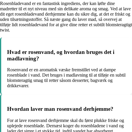
Rosenbladevand er en fantastisk ingrediens, der kan løfte dine
madretter til et nyt niveau med sin delikate aroma og smag. Ved at lave
dit eget rosenbladevand derhjemme kan du sikre dig, at det er friskt og
uden tilsætningsstoffer. Så næste gang du laver mad, så overvej at
tilføje lidt rosenbladevand for at give dine retter et subtilt blomsteragtigt
twist.
Hvad er rosenvand, og hvordan bruges det i
madlavning?
Rosenvand er en aromatisk væske fremstillet ved at dampe
rosenblade i vand. Det bruges i madlavning til at tilføje en subtil
blomsteragtig smag til retter såsom desserter, bagværk og
drikkevarer.
Hvordan laver man rosenvand derhjemme?
For at lave rosenvand derhjemme skal du først plukke friske og
uplejede rosenblade. Dernæst koger du rosenbladene i vand og
lader det simre i et stykke tid, indtil vandet har absorberet