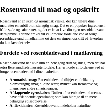
Rosenvand til mad og opskrift
Rosenvand er en skøn og aromatisk væske, der kan tilføre dine
madretter en subtil blomsteragtig smag. Det er en populær ingrediens i
både søde og salte retter, og det er let at lave din egen rosenbladevand
derhjemme. I denne artikel vil vi udforske fordelene ved at bruge
rosenbladevand i madlavning og dele en simpel opskrift på, hvordan
du kan lave det selv.
Fordele ved rosenbladevand i madlavning
Rosenbladevand har ikke kun en behagelig duft og smag, men det har
også flere sundhedsmæssige fordele. Her er nogle af fordelene ved at
bruge rosenbladevand i dine madretter:
Aromatisk smag:
Rosenbladevand tilføjer en delikat og
blomsteragtig smag til dine retter, hvilket kan fremhæve og
intensivere andre smagsnuancer.
Afslappende egenskaber:
Duften af rosenbladevand menes at
have afslappende egenskaber, som kan bidrage til en mere
behagelig spiseoplevelse.
Antioxidanter:
Rosenbladevand indeholder naturlige