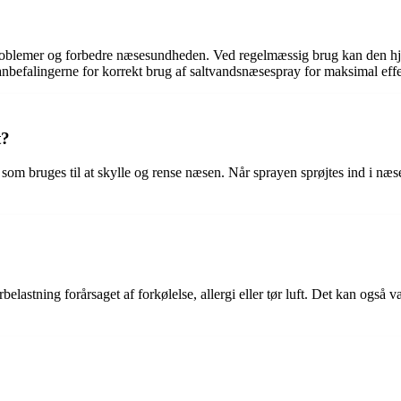
seproblemer og forbedre næsesundheden. Ved regelmæssig brug kan den h
nbefalingerne for korrekt brug af saltvandsnæsespray for maksimal effek
t?
om bruges til at skylle og rense næsen. Når sprayen sprøjtes ind i næse
lastning forårsaget af forkølelse, allergi eller tør luft. Det kan også