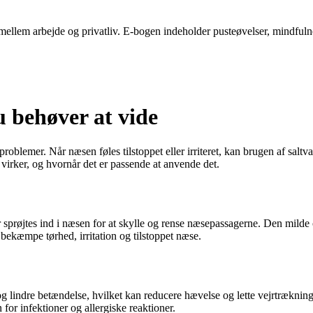
ellem arbejde og privatliv. E-bogen indeholder pusteøvelser, mindfulness-
 behøver at vide
roblemer. Når næsen føles tilstoppet eller irriteret, kan brugen af salt
virker, og hvornår det er passende at anvende det.
sprøjtes ind i næsen for at skylle og rense næsepassagerne. Den milde o
bekæmpe tørhed, irritation og tilstoppet næse.
g lindre betændelse, hvilket kan reducere hævelse og lette vejrtrækni
for infektioner og allergiske reaktioner.