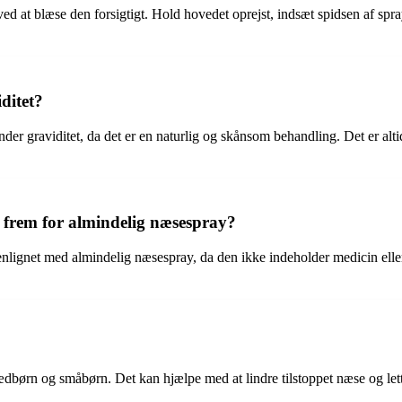
ed at blæse den forsigtigt. Hold hovedet oprejst, indsæt spidsen af spr
ditet?
nder graviditet, da det er en naturlig og skånsom behandling. Det er alt
 frem for almindelig næsespray?
ignet med almindelig næsespray, da den ikke indeholder medicin eller
pædbørn og småbørn. Det kan hjælpe med at lindre tilstoppet næse og lett