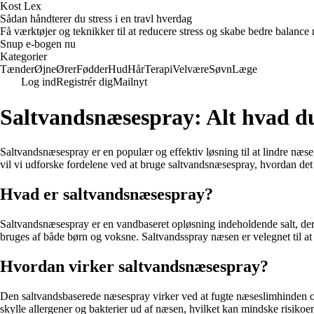
Kost Lex
Sådan håndterer du stress i en travl hverdag
Få værktøjer og teknikker til at reducere stress og skabe bedre balance m
Snup e-bogen nu
Kategorier
Tænder
Øjne
Ører
Fødder
Hud
Hår
Terapi
Velvære
Søvn
Læge
Log ind
Registrér dig
Mailnyt
Saltvandsnæsespray: Alt hvad du
Saltvandsnæsespray er en populær og effektiv løsning til at lindre næsep
vil vi udforske fordelene ved at bruge saltvandsnæsespray, hvordan det 
Hvad er saltvandsnæsespray?
Saltvandsnæsespray er en vandbaseret opløsning indeholdende salt, der 
bruges af både børn og voksne. Saltvandsspray næsen er velegnet til at 
Hvordan virker saltvandsnæsespray?
Den saltvandsbaserede næsespray virker ved at fugte næseslimhinden o
skylle allergener og bakterier ud af næsen, hvilket kan mindske risikoen 