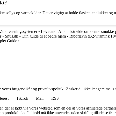
kt?
e sollys og varmekilder. Det er vigtigt at holde flasken tæt lukket og 
 Vandrensningssystemer
•
Løvetand: Alt du bør vide om denne smukke 
r
•
Shus.dk – Din guide til et bedre hjem
•
Riboflavin (B2-vitamin): Hva
plet Guide
•
ores brugervilkår og privatlivspolitik. Ønsker du ikke længere mails fr
terest
TikTok
Mail
RSS
ter, der er købt via vores websted som en del af vores affilierede partne
m produktlinks. Indhold må ikke anvendes uden skriftlig tilladelse fra r