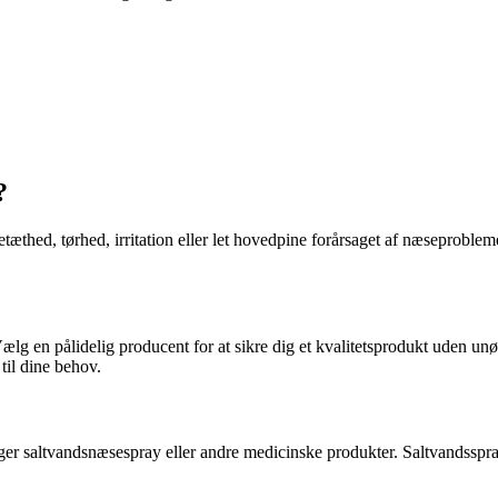
?
ed, tørhed, irritation eller let hovedpine forårsaget af næseproblemer.
lg en pålidelig producent for at sikre dig et kvalitetsprodukt uden unø
til dine behov.
uger saltvandsnæsespray eller andre medicinske produkter. Saltvandsspray