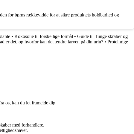
uden for børns rækkevidde for at sikre produktets holdbarhed og
plante
•
Kokosolie til forskellige formål
•
Guide til Tunge skraber og
d er det, og hvorfor kan det ændre farven på din urin?
•
Proteinrige
a os, kan du let framelde dig.
rskaber med forhandlere.
ettighedshaver.