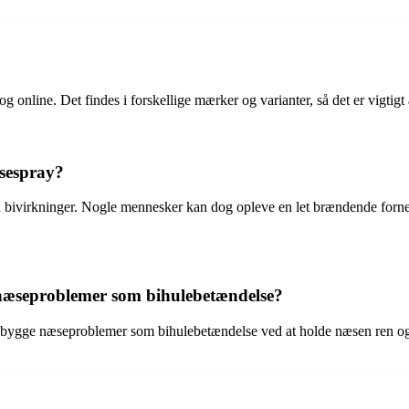
online. Det findes i forskellige mærker og varianter, så det er vigtigt a
æsespray?
en bivirkninger. Nogle mennesker kan dog opleve en let brændende fornem
næseproblemer som bihulebetændelse?
bygge næseproblemer som bihulebetændelse ved at holde næsen ren og fug