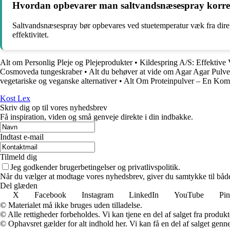
Hvordan opbevarer man saltvandsnæsespray korre
Saltvandsnæsespray bør opbevares ved stuetemperatur væk fra direkt
effektivitet.
Alt om Personlig Pleje og Plejeprodukter
•
Kildespring A/S: Effektive
Cosmoveda tungeskraber
•
Alt du behøver at vide om Agar Agar Pulve
vegetariske og veganske alternativer
•
Alt Om Proteinpulver – En Kom
Kost Lex
Skriv dig op til vores nyhedsbrev
Få inspiration, viden og små genveje direkte i din indbakke.
Indtast e-mail
Tilmeld dig
Jeg godkender brugerbetingelser og privatlivspolitik.
Når du vælger at modtage vores nyhedsbrev, giver du samtykke til både v
Del glæden
X
Facebook
Instagram
LinkedIn
YouTube
Pin
© Materialet må ikke bruges uden tilladelse.
© Alle rettigheder forbeholdes. Vi kan tjene en del af salget fra produk
© Ophavsret gælder for alt indhold her. Vi kan få en del af salget genne