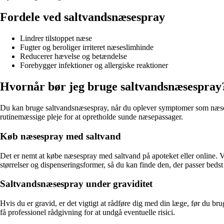
Fordele ved saltvandsnæsespray
Lindrer tilstoppet næse
Fugter og beroliger irriteret næseslimhinde
Reducerer hævelse og betændelse
Forebygger infektioner og allergiske reaktioner
Hvornår bør jeg bruge saltvandsnæsespray
Du kan bruge saltvandsnæsespray, når du oplever symptomer som næsetæth
rutinemæssige pleje for at opretholde sunde næsepassager.
Køb næsespray med saltvand
Det er nemt at købe næsespray med saltvand på apoteket eller online. Væ
størrelser og dispenseringsformer, så du kan finde den, der passer bedst 
Saltvandsnæsespray under graviditet
Hvis du er gravid, er det vigtigt at rådføre dig med din læge, før du br
få professionel rådgivning for at undgå eventuelle risici.