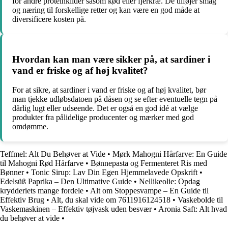
for andre proteinkilder såsom kød eller fjerkræ. De tilføjer smag
og næring til forskellige retter og kan være en god måde at
diversificere kosten på.
Hvordan kan man være sikker på, at sardiner i
vand er friske og af høj kvalitet?
For at sikre, at sardiner i vand er friske og af høj kvalitet, bør
man tjekke udløbsdatoen på dåsen og se efter eventuelle tegn på
dårlig lugt eller udseende. Det er også en god idé at vælge
produkter fra pålidelige producenter og mærker med god
omdømme.
Teffmel: Alt Du Behøver at Vide
•
Mørk Mahogni Hårfarve: En Guide
til Mahogni Rød Hårfarve
•
Bønnepasta og Fermenteret Ris med
Bønner
•
Tonic Sirup: Lav Din Egen Hjemmelavede Opskrift
•
Edelsüß Paprika – Den Ultimative Guide
•
Nellikeolie: Opdag
krydderiets mange fordele
•
Alt om Stoppesvampe – En Guide til
Effektiv Brug
•
Alt, du skal vide om 7611916124518
•
Vaskebolde til
Vaskemaskinen – Effektiv tøjvask uden besvær
•
Aronia Saft: Alt hvad
du behøver at vide
•