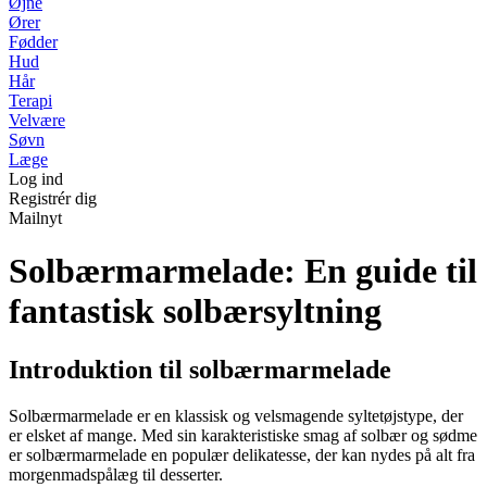
Øjne
Ører
Fødder
Hud
Hår
Terapi
Velvære
Søvn
Læge
Log ind
Registrér dig
Mailnyt
Solbærmarmelade: En guide til
fantastisk solbærsyltning
Introduktion til solbærmarmelade
Solbærmarmelade er en klassisk og velsmagende syltetøjstype, der
er elsket af mange. Med sin karakteristiske smag af solbær og sødme
er solbærmarmelade en populær delikatesse, der kan nydes på alt fra
morgenmadspålæg til desserter.