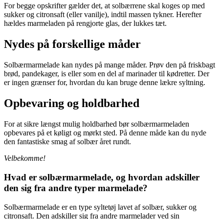
For begge opskrifter gælder det, at solbærrene skal koges op med
sukker og citronsaft (eller vanilje), indtil massen tykner. Herefter
hældes marmeladen på rengjorte glas, der lukkes tæt.
Nydes på forskellige måder
Solbærmarmelade kan nydes på mange måder. Prøv den på friskbagt
brød, pandekager, is eller som en del af marinader til kødretter. Der
er ingen grænser for, hvordan du kan bruge denne lækre syltning.
Opbevaring og holdbarhed
For at sikre længst mulig holdbarhed bør solbærmarmeladen
opbevares på et køligt og mørkt sted. På denne måde kan du nyde
den fantastiske smag af solbær året rundt.
Velbekomme!
Hvad er solbærmarmelade, og hvordan adskiller
den sig fra andre typer marmelade?
Solbærmarmelade er en type syltetøj lavet af solbær, sukker og
citronsaft. Den adskiller sig fra andre marmelader ved sin