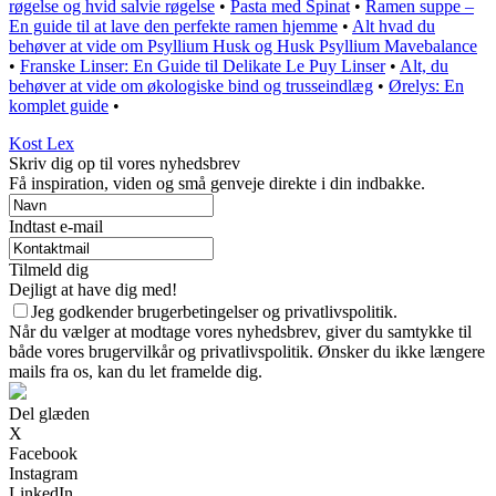
røgelse og hvid salvie røgelse
•
Pasta med Spinat
•
Ramen suppe –
En guide til at lave den perfekte ramen hjemme
•
Alt hvad du
behøver at vide om Psyllium Husk og Husk Psyllium Mavebalance
•
Franske Linser: En Guide til Delikate Le Puy Linser
•
Alt, du
behøver at vide om økologiske bind og trusseindlæg
•
Ørelys: En
komplet guide
•
Kost Lex
Skriv dig op til vores nyhedsbrev
Få inspiration, viden og små genveje direkte i din indbakke.
Indtast e-mail
Tilmeld dig
Dejligt at have dig med!
Jeg godkender brugerbetingelser og privatlivspolitik.
Når du vælger at modtage vores nyhedsbrev, giver du samtykke til
både vores brugervilkår og privatlivspolitik. Ønsker du ikke længere
mails fra os, kan du let framelde dig.
Del glæden
X
Facebook
Instagram
LinkedIn