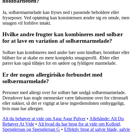
holdbarheden?
Ja, solbærmarmelade kan fryses ned i passende beholdere eller
fryseposer. Ved optøning kan konsistensen ændre sig en smule, men
smagen vil forblive intakt.
Hvilke andre frugter kan kombineres med solbær
for at lave en variation af solbærmarmelade?
Solbær kan kombineres med andre bær som hindbær, brombær eller
blåbær for at skabe en mere kompleks smagsprofil. Æbler eller
pærer kan også tilføjes for en sødere og fyldigere marmelade.
Er der nogen allergirisiko forbundet med
solbærmarmelade?
Personer med allergi over for solbær bør undgå solbærmarmelade.
Derudover kan nogle mennesker være følsomme over for citronsaft
eller sukker, så det er vigtigt at læse ingredienslisten omhyggeligt,
hvis man har allergier.
Alt du behøver at vide om Agar Agar Pulver
•
Allehånde: Alt Du
Behøver At Vide
•
Alt hvad du har brug for at vide om Kolloid,
Spenglersan og Spenglersan G
•
Effektiv brug af salvie blade, salvie