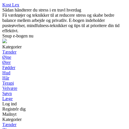
Kost Lex
Sådan håndterer du stress i en travl hverdag
Få værktøjer og teknikker til at reducere stress og skabe bedre
balance mellem arbejde og privatliv. E-bogen indeholder
pusteøvelser, mindfulness-teknikker og tips til at prioritere din tid
effektivt.
Snup e-bogen nu
Kategorier
Tænder
Øjne
Ører
Fødder
Hud
Hår
Terapi
Velvære
Søvn
Læge
Log ind
Registrér dig
Mailnyt
Kategorier
Tænder