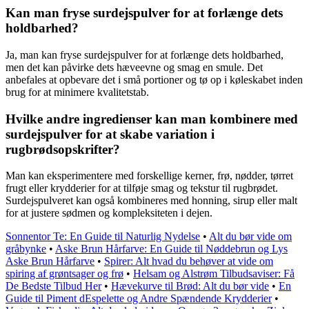
Kan man fryse surdejspulver for at forlænge dets
holdbarhed?
Ja, man kan fryse surdejspulver for at forlænge dets holdbarhed,
men det kan påvirke dets hæveevne og smag en smule. Det
anbefales at opbevare det i små portioner og tø op i køleskabet inden
brug for at minimere kvalitetstab.
Hvilke andre ingredienser kan man kombinere med
surdejspulver for at skabe variation i
rugbrødsopskrifter?
Man kan eksperimentere med forskellige kerner, frø, nødder, tørret
frugt eller krydderier for at tilføje smag og tekstur til rugbrødet.
Surdejspulveret kan også kombineres med honning, sirup eller malt
for at justere sødmen og kompleksiteten i dejen.
Sonnentor Te: En Guide til Naturlig Nydelse
•
Alt du bør vide om
gråbynke
•
Aske Brun Hårfarve: En Guide til Nøddebrun og Lys
Aske Brun Hårfarve
•
Spirer: Alt hvad du behøver at vide om
spiring af grøntsager og frø
•
Helsam og Alstrøm Tilbudsaviser: Få
De Bedste Tilbud Her
•
Hævekurve til Brød: Alt du bør vide
•
En
Guide til Piment dEspelette og Andre Spændende Krydderier
•