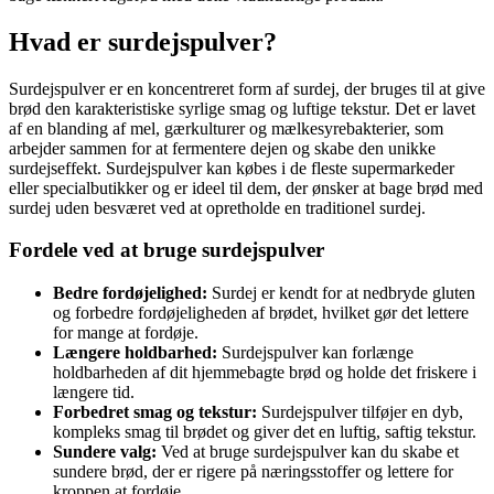
Hvad er surdejspulver?
Surdejspulver er en koncentreret form af surdej, der bruges til at give
brød den karakteristiske syrlige smag og luftige tekstur. Det er lavet
af en blanding af mel, gærkulturer og mælkesyrebakterier, som
arbejder sammen for at fermentere dejen og skabe den unikke
surdejseffekt. Surdejspulver kan købes i de fleste supermarkeder
eller specialbutikker og er ideel til dem, der ønsker at bage brød med
surdej uden besværet ved at opretholde en traditionel surdej.
Fordele ved at bruge surdejspulver
Bedre fordøjelighed:
Surdej er kendt for at nedbryde gluten
og forbedre fordøjeligheden af brødet, hvilket gør det lettere
for mange at fordøje.
Længere holdbarhed:
Surdejspulver kan forlænge
holdbarheden af dit hjemmebagte brød og holde det friskere i
længere tid.
Forbedret smag og tekstur:
Surdejspulver tilføjer en dyb,
kompleks smag til brødet og giver det en luftig, saftig tekstur.
Sundere valg:
Ved at bruge surdejspulver kan du skabe et
sundere brød, der er rigere på næringsstoffer og lettere for
kroppen at fordøje.