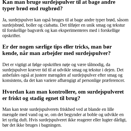
Kan man bruge surdejspulver til at bage andre
typer brød end rugbrød?
Ja, surdejspulver kan også bruges til at bage andre typer brød, såsom
surdejsbrød, boller og ciabatta. Det tilføjer en unik smag og tekstur
til forskellige bagværk og kan eksperimenteres med i forskellige
opskrifter.
Er der nogen særlige tips eller tricks, man bør
kende, når man arbejder med surdejspulver?
Det er vigtigt at følge opskriften nøje og være tålmodig, da
surdejspulver kræver tid til at udvikle smag og tekstur i dejen. Det
anbefales også at justere mængden af surdejspulver efter smag og
konsistens, da det kan variere afhængigt af personlige præferencer.
Hvordan kan man kontrollere, om surdejspulveret
er friskt og stadig egnet til brug?
Man kan teste surdejspulverets friskhed ved at blande en lille
mængde med vand og se, om det begynder at boble og udvikle en
let syrlig duft. Hvis surdejspulveret ikke reagerer eller lugter dårligt,
bør det ikke bruges i bagningen.