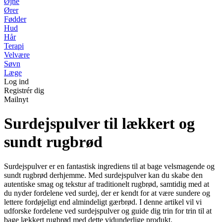
Øjne
Ører
Fødder
Hud
Hår
Terapi
Velvære
Søvn
Læge
Log ind
Registrér dig
Mailnyt
Surdejspulver til lækkert og
sundt rugbrød
Surdejspulver er en fantastisk ingrediens til at bage velsmagende og
sundt rugbrød derhjemme. Med surdejspulver kan du skabe den
autentiske smag og tekstur af traditionelt rugbrød, samtidig med at
du nyder fordelene ved surdej, der er kendt for at være sundere og
lettere fordøjeligt end almindeligt gærbrød. I denne artikel vil vi
udforske fordelene ved surdejspulver og guide dig trin for trin til at
bage lækkert rugbrød med dette vidunderlige produkt.