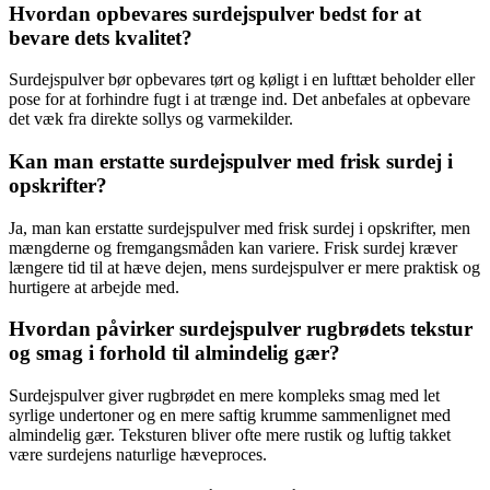
Hvordan opbevares surdejspulver bedst for at
bevare dets kvalitet?
Surdejspulver bør opbevares tørt og køligt i en lufttæt beholder eller
pose for at forhindre fugt i at trænge ind. Det anbefales at opbevare
det væk fra direkte sollys og varmekilder.
Kan man erstatte surdejspulver med frisk surdej i
opskrifter?
Ja, man kan erstatte surdejspulver med frisk surdej i opskrifter, men
mængderne og fremgangsmåden kan variere. Frisk surdej kræver
længere tid til at hæve dejen, mens surdejspulver er mere praktisk og
hurtigere at arbejde med.
Hvordan påvirker surdejspulver rugbrødets tekstur
og smag i forhold til almindelig gær?
Surdejspulver giver rugbrødet en mere kompleks smag med let
syrlige undertoner og en mere saftig krumme sammenlignet med
almindelig gær. Teksturen bliver ofte mere rustik og luftig takket
være surdejens naturlige hæveproces.