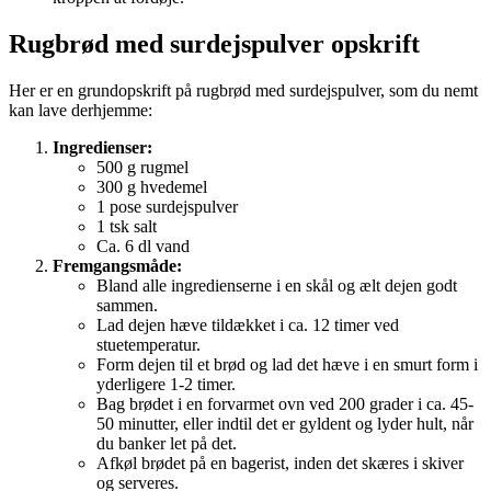
Rugbrød med surdejspulver opskrift
Her er en grundopskrift på rugbrød med surdejspulver, som du nemt
kan lave derhjemme:
Ingredienser:
500 g rugmel
300 g hvedemel
1 pose surdejspulver
1 tsk salt
Ca. 6 dl vand
Fremgangsmåde:
Bland alle ingredienserne i en skål og ælt dejen godt
sammen.
Lad dejen hæve tildækket i ca. 12 timer ved
stuetemperatur.
Form dejen til et brød og lad det hæve i en smurt form i
yderligere 1-2 timer.
Bag brødet i en forvarmet ovn ved 200 grader i ca. 45-
50 minutter, eller indtil det er gyldent og lyder hult, når
du banker let på det.
Afkøl brødet på en bagerist, inden det skæres i skiver
og serveres.