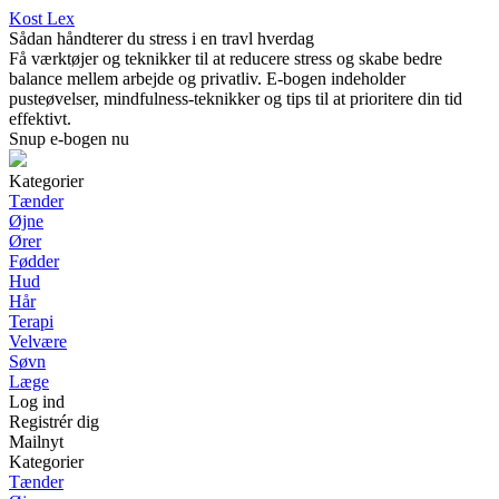
Kost Lex
Sådan håndterer du stress i en travl hverdag
Få værktøjer og teknikker til at reducere stress og skabe bedre
balance mellem arbejde og privatliv. E-bogen indeholder
pusteøvelser, mindfulness-teknikker og tips til at prioritere din tid
effektivt.
Snup e-bogen nu
Kategorier
Tænder
Øjne
Ører
Fødder
Hud
Hår
Terapi
Velvære
Søvn
Læge
Log ind
Registrér dig
Mailnyt
Kategorier
Tænder