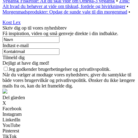
Vegansk Fiskeolie: Alt du skal vide om Omega-3 vegansk
•
Zink:
Alt hvad du behøver at vide om tilskud, fordele og bivirkninger
•
Morgenmadsprodukter: Opdag de sunde valg til din morgenmad
•
Kost Lex
Skriv dig op til vores nyhedsbrev
Få inspiration, viden og små genveje direkte i din indbakke.
Indtast e-mail
Tilmeld dig
Dejligt at have dig med!
Jeg godkender brugerbetingelser og privatlivspolitik.
Når du vælger at modtage vores nyhedsbrev, giver du samtykke til
både vores brugervilkår og privatlivspolitik. Ønsker du ikke længere
mails fra os, kan du let framelde dig.
Del glæden
X
Facebook
Instagram
LinkedIn
YouTube
Pinterest
TikTok