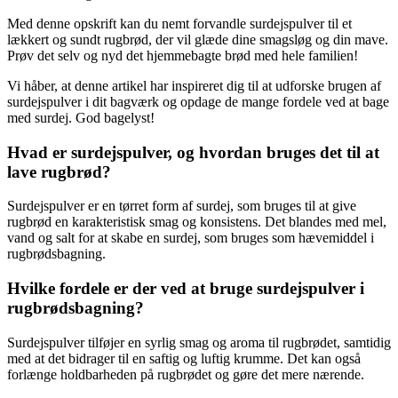
Med denne opskrift kan du nemt forvandle surdejspulver til et
lækkert og sundt rugbrød, der vil glæde dine smagsløg og din mave.
Prøv det selv og nyd det hjemmebagte brød med hele familien!
Vi håber, at denne artikel har inspireret dig til at udforske brugen af
surdejspulver i dit bagværk og opdage de mange fordele ved at bage
med surdej. God bagelyst!
Hvad er surdejspulver, og hvordan bruges det til at
lave rugbrød?
Surdejspulver er en tørret form af surdej, som bruges til at give
rugbrød en karakteristisk smag og konsistens. Det blandes med mel,
vand og salt for at skabe en surdej, som bruges som hævemiddel i
rugbrødsbagning.
Hvilke fordele er der ved at bruge surdejspulver i
rugbrødsbagning?
Surdejspulver tilføjer en syrlig smag og aroma til rugbrødet, samtidig
med at det bidrager til en saftig og luftig krumme. Det kan også
forlænge holdbarheden på rugbrødet og gøre det mere nærende.