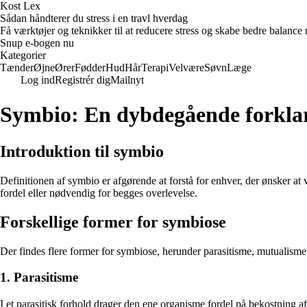
Kost Lex
Sådan håndterer du stress i en travl hverdag
Få værktøjer og teknikker til at reducere stress og skabe bedre balance m
Snup e-bogen nu
Kategorier
Tænder
Øjne
Ører
Fødder
Hud
Hår
Terapi
Velvære
Søvn
Læge
Log ind
Registrér dig
Mailnyt
Symbio: En dybdegående forkla
Introduktion til symbio
Definitionen af ​​symbio er afgørende at forstå for enhver, der ønsker 
fordel eller nødvendig for begges overlevelse.
Forskellige former for symbiose
Der findes flere former for symbiose, herunder parasitisme, mutualisme
1. Parasitisme
I et parasitisk forhold drager den ene organisme fordel på bekostning a