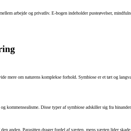
ellem arbejde og privatliv. E-bogen indeholder pusteøvelser, mindfulness-
ring
at vide mere om naturens komplekse forhold. Symbiose er et tæt og langva
 og kommensealisme. Disse typer af symbiose adskiller sig fra hinanden
f den anden. Parasitten drager fordel af værten, mens værten lider skade