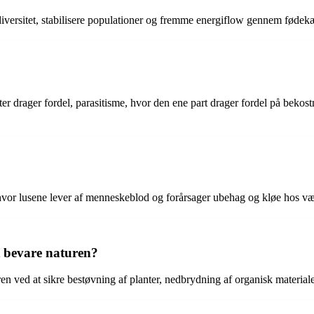
iodiversitet, stabilisere populationer og fremme energiflow gennem fødek
er drager fordel, parasitisme, hvor den ene part drager fordel på beko
hvor lusene lever af menneskeblod og forårsager ubehag og kløe hos væ
t bevare naturen?
uren ved at sikre bestøvning af planter, nedbrydning af organisk materia