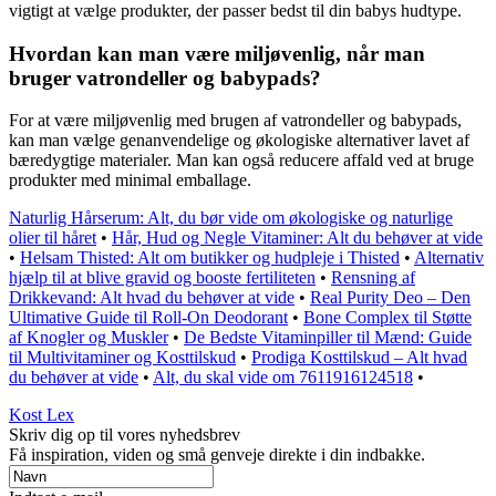
vigtigt at vælge produkter, der passer bedst til din babys hudtype.
Hvordan kan man være miljøvenlig, når man
bruger vatrondeller og babypads?
For at være miljøvenlig med brugen af vatrondeller og babypads,
kan man vælge genanvendelige og økologiske alternativer lavet af
bæredygtige materialer. Man kan også reducere affald ved at bruge
produkter med minimal emballage.
Naturlig Hårserum: Alt, du bør vide om økologiske og naturlige
olier til håret
•
Hår, Hud og Negle Vitaminer: Alt du behøver at vide
•
Helsam Thisted: Alt om butikker og hudpleje i Thisted
•
Alternativ
hjælp til at blive gravid og booste fertiliteten
•
Rensning af
Drikkevand: Alt hvad du behøver at vide
•
Real Purity Deo – Den
Ultimative Guide til Roll-On Deodorant
•
Bone Complex til Støtte
af Knogler og Muskler
•
De Bedste Vitaminpiller til Mænd: Guide
til Multivitaminer og Kosttilskud
•
Prodiga Kosttilskud – Alt hvad
du behøver at vide
•
Alt, du skal vide om 7611916124518
•
Kost Lex
Skriv dig op til vores nyhedsbrev
Få inspiration, viden og små genveje direkte i din indbakke.