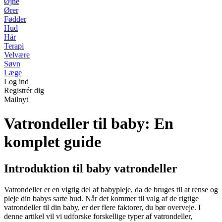
Øjne
Ører
Fødder
Hud
Hår
Terapi
Velvære
Søvn
Læge
Log ind
Registrér dig
Mailnyt
Vatrondeller til baby: En
komplet guide
Introduktion til baby vatrondeller
Vatrondeller er en vigtig del af babypleje, da de bruges til at rense og
pleje din babys sarte hud. Når det kommer til valg af de rigtige
vatrondeller til din baby, er der flere faktorer, du bør overveje. I
denne artikel vil vi udforske forskellige typer af vatrondeller,