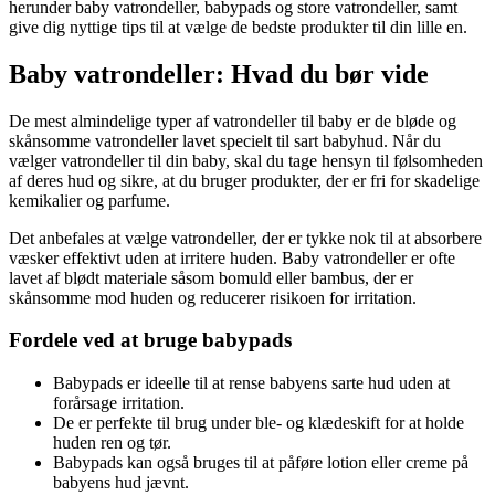
herunder baby vatrondeller, babypads og store vatrondeller, samt
give dig nyttige tips til at vælge de bedste produkter til din lille en.
Baby vatrondeller: Hvad du bør vide
De mest almindelige typer af vatrondeller til baby er de bløde og
skånsomme vatrondeller lavet specielt til sart babyhud. Når du
vælger vatrondeller til din baby, skal du tage hensyn til følsomheden
af deres hud og sikre, at du bruger produkter, der er fri for skadelige
kemikalier og parfume.
Det anbefales at vælge vatrondeller, der er tykke nok til at absorbere
væsker effektivt uden at irritere huden. Baby vatrondeller er ofte
lavet af blødt materiale såsom bomuld eller bambus, der er
skånsomme mod huden og reducerer risikoen for irritation.
Fordele ved at bruge babypads
Babypads er ideelle til at rense babyens sarte hud uden at
forårsage irritation.
De er perfekte til brug under ble- og klædeskift for at holde
huden ren og tør.
Babypads kan også bruges til at påføre lotion eller creme på
babyens hud jævnt.