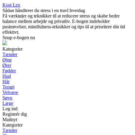
Kost Lex
Sådan håndterer du stress i en travl hverdag
Få værktøjer og teknikker til at reducere stress og skabe bedre
balance mellem arbejde og privatliv. E-bogen indeholder
pusteøvelser, mindfulness-teknikker og tips til at prioritere din tid
effektivt.
Snup e-bogen nu
Kategorier
Tænder
Øjne
Ører
Fødder
Hud
Hår
Terapi
Velvære
Søvn
Læge
Log ind
Registrér dig
Mailnyt
Kategorier
Tænder