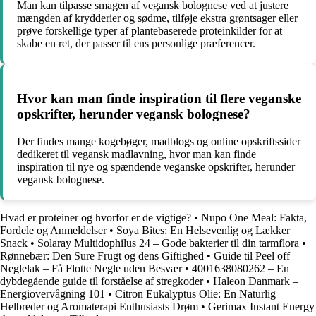
Man kan tilpasse smagen af vegansk bolognese ved at justere
mængden af krydderier og sødme, tilføje ekstra grøntsager eller
prøve forskellige typer af plantebaserede proteinkilder for at
skabe en ret, der passer til ens personlige præferencer.
Hvor kan man finde inspiration til flere veganske
opskrifter, herunder vegansk bolognese?
Der findes mange kogebøger, madblogs og online opskriftssider
dedikeret til vegansk madlavning, hvor man kan finde
inspiration til nye og spændende veganske opskrifter, herunder
vegansk bolognese.
Hvad er proteiner og hvorfor er de vigtige?
•
Nupo One Meal: Fakta,
Fordele og Anmeldelser
•
Soya Bites: En Helsevenlig og Lækker
Snack
•
Solaray Multidophilus 24 – Gode bakterier til din tarmflora
•
Rønnebær: Den Sure Frugt og dens Giftighed
•
Guide til Peel off
Neglelak – Få Flotte Negle uden Besvær
•
4001638080262 – En
dybdegående guide til forståelse af stregkoder
•
Haleon Danmark –
Energiovervågning 101
•
Citron Eukalyptus Olie: En Naturlig
Helbreder og Aromaterapi Enthusiasts Drøm
•
Gerimax Instant Energy