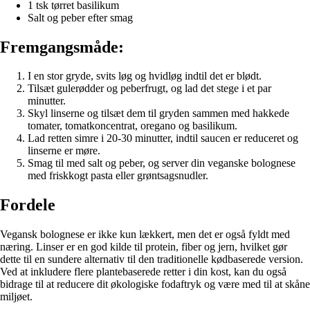
1 tsk tørret basilikum
Salt og peber efter smag
Fremgangsmåde:
I en stor gryde, svits løg og hvidløg indtil det er blødt.
Tilsæt gulerødder og peberfrugt, og lad det stege i et par
minutter.
Skyl linserne og tilsæt dem til gryden sammen med hakkede
tomater, tomatkoncentrat, oregano og basilikum.
Lad retten simre i 20-30 minutter, indtil saucen er reduceret og
linserne er møre.
Smag til med salt og peber, og server din veganske bolognese
med friskkogt pasta eller grøntsagsnudler.
Fordele
Vegansk bolognese er ikke kun lækkert, men det er også fyldt med
næring. Linser er en god kilde til protein, fiber og jern, hvilket gør
dette til en sundere alternativ til den traditionelle kødbaserede version.
Ved at inkludere flere plantebaserede retter i din kost, kan du også
bidrage til at reducere dit økologiske fodaftryk og være med til at skåne
miljøet.