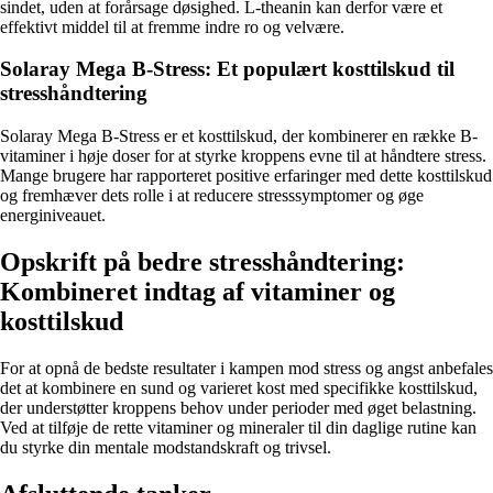
sindet, uden at forårsage døsighed. L-theanin kan derfor være et
effektivt middel til at fremme indre ro og velvære.
Solaray Mega B-Stress: Et populært kosttilskud til
stresshåndtering
Solaray Mega B-Stress er et kosttilskud, der kombinerer en række B-
vitaminer i høje doser for at styrke kroppens evne til at håndtere stress.
Mange brugere har rapporteret positive erfaringer med dette kosttilskud
og fremhæver dets rolle i at reducere stresssymptomer og øge
energiniveauet.
Opskrift på bedre stresshåndtering:
Kombineret indtag af vitaminer og
kosttilskud
For at opnå de bedste resultater i kampen mod stress og angst anbefales
det at kombinere en sund og varieret kost med specifikke kosttilskud,
der understøtter kroppens behov under perioder med øget belastning.
Ved at tilføje de rette vitaminer og mineraler til din daglige rutine kan
du styrke din mentale modstandskraft og trivsel.