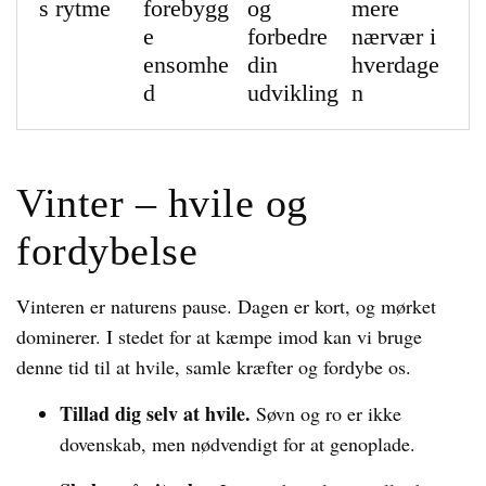
s rytme
forebygg
og
mere
e
forbedre
nærvær i
ensomhe
din
hverdage
d
udvikling
n
Vinter – hvile og
fordybelse
Vinteren er naturens pause. Dagen er kort, og mørket
dominerer. I stedet for at kæmpe imod kan vi bruge
denne tid til at hvile, samle kræfter og fordybe os.
Tillad dig selv at hvile.
Søvn og ro er ikke
dovenskab, men nødvendigt for at genoplade.