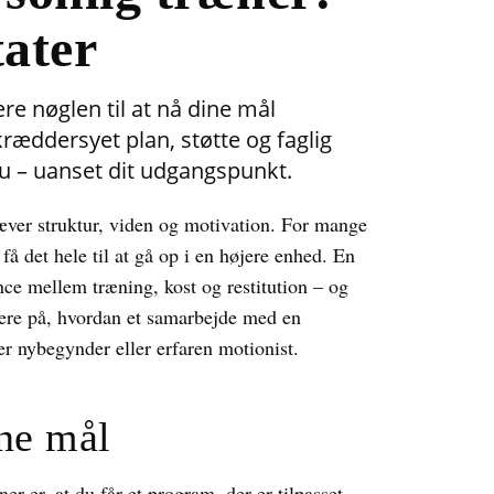
tater
e nøglen til at nå dine mål
ræddersyet plan, støtte og faglig
au – uanset dit udgangspunkt.
æver struktur, viden og motivation. For mange
å det hele til at gå op i en højere enhed. En
nce mellem træning, kost og restitution – og
mere på, hvordan et samarbejde med en
 er nybegynder eller erfaren motionist.
ine mål
er er, at du får et program, der er tilpasset