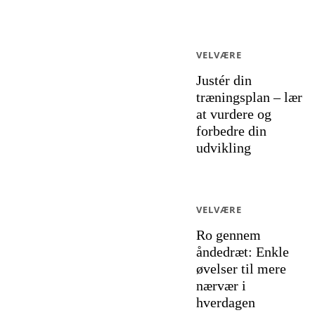
VELVÆRE
Justér din
træningsplan – lær
at vurdere og
forbedre din
udvikling
VELVÆRE
Ro gennem
åndedræt: Enkle
øvelser til mere
nærvær i
hverdagen