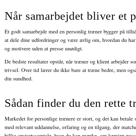
Når samarbejdet bliver et 
Et godt samarbejde med en personlig træner bygger på tilli
at dele dine udfordringer og være ærlig om, hvordan du har 
og motivere uden at presse unødigt.
De bedste resultater opstår, når træner og klient arbejder 
trivsel. Over tid lærer du ikke bare at træne bedre, men ogs
din sundhed.
Sådan finder du den rette t
Markedet for personlige trænere er stort, og det kan betale
med relevant uddannelse, erfaring og en tilgang, der matche
billig opstartssamtale, hvor du kan mærke, om kemien pass