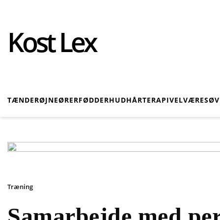
Kost Lex
TÆNDER
ØJNE
ØRER
FØDDER
HUD
HÅR
TERAPI
VELVÆRE
SØ
Træning
Samarbejde med per