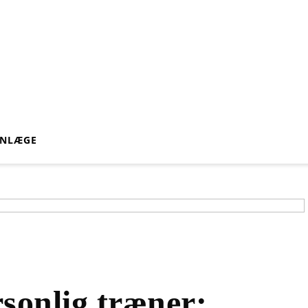
VN
LÆGE
sonlig træner: