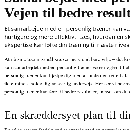
Vejen til bedre resul
Et samarbejde med en personlig træner kan vær
hurtigere og mere effektivt. Læs, hvordan en sk
ekspertise kan løfte din træning til næste nive
At nå sine træningsmål kræver mere end bare vilje – det kr
kan samarbejdet med en personlig træner være nøglen til at f
personlig træner kan hjælpe dig med at finde den rette bala
ikke mindst holde dig ansvarlig undervejs. Her ser vi nær
personlig træner kan føre til bedre resultater, uanset om du
En skræddersyet plan til d
En af de største fordele ved at arbejde med en personlig træn