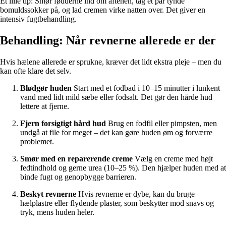
Et lille tip: Smør fødderne ind om aftenen, tag et par tynde
bomuldssokker på, og lad cremen virke natten over. Det giver en
intensiv fugtbehandling.
Behandling: Når revnerne allerede er der
Hvis hælene allerede er sprukne, kræver det lidt ekstra pleje – men du
kan ofte klare det selv.
Blødgør huden
Start med et fodbad i 10–15 minutter i lunkent
vand med lidt mild sæbe eller fodsalt. Det gør den hårde hud
lettere at fjerne.
Fjern forsigtigt hård hud
Brug en fodfil eller pimpsten, men
undgå at file for meget – det kan gøre huden øm og forværre
problemet.
Smør med en reparerende creme
Vælg en creme med højt
fedtindhold og gerne urea (10–25 %). Den hjælper huden med at
binde fugt og genopbygge barrieren.
Beskyt revnerne
Hvis revnerne er dybe, kan du bruge
hælplastre eller flydende plaster, som beskytter mod snavs og
tryk, mens huden heler.