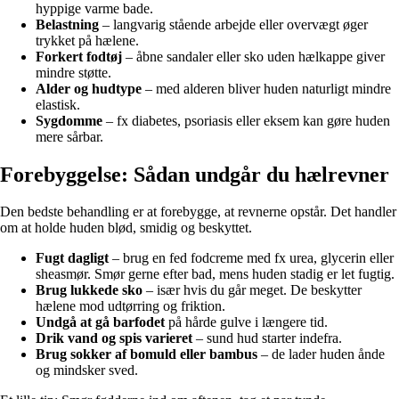
hyppige varme bade.
Belastning
– langvarig stående arbejde eller overvægt øger
trykket på hælene.
Forkert fodtøj
– åbne sandaler eller sko uden hælkappe giver
mindre støtte.
Alder og hudtype
– med alderen bliver huden naturligt mindre
elastisk.
Sygdomme
– fx diabetes, psoriasis eller eksem kan gøre huden
mere sårbar.
Forebyggelse: Sådan undgår du hælrevner
Den bedste behandling er at forebygge, at revnerne opstår. Det handler
om at holde huden blød, smidig og beskyttet.
Fugt dagligt
– brug en fed fodcreme med fx urea, glycerin eller
sheasmør. Smør gerne efter bad, mens huden stadig er let fugtig.
Brug lukkede sko
– især hvis du går meget. De beskytter
hælene mod udtørring og friktion.
Undgå at gå barfodet
på hårde gulve i længere tid.
Drik vand og spis varieret
– sund hud starter indefra.
Brug sokker af bomuld eller bambus
– de lader huden ånde
og mindsker sved.