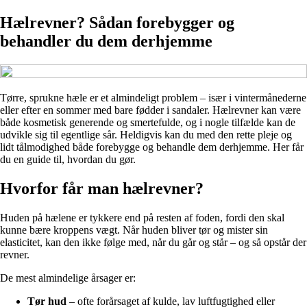
Hælrevner? Sådan forebygger og
behandler du dem derhjemme
Tørre, sprukne hæle er et almindeligt problem – især i vintermånederne
eller efter en sommer med bare fødder i sandaler. Hælrevner kan være
både kosmetisk generende og smertefulde, og i nogle tilfælde kan de
udvikle sig til egentlige sår. Heldigvis kan du med den rette pleje og
lidt tålmodighed både forebygge og behandle dem derhjemme. Her får
du en guide til, hvordan du gør.
Hvorfor får man hælrevner?
Huden på hælene er tykkere end på resten af foden, fordi den skal
kunne bære kroppens vægt. Når huden bliver tør og mister sin
elasticitet, kan den ikke følge med, når du går og står – og så opstår der
revner.
De mest almindelige årsager er:
Tør hud
– ofte forårsaget af kulde, lav luftfugtighed eller