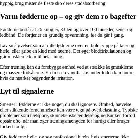
hyppig brug mister de fleste sko deres stødabsorbering.
Varm fødderne op – og giv dem ro bagefter
Fødderne består af 26 knogler, 33 led og over 100 muskler, sener og
ledbånd. De fortjener en grundig opvarmning, før du går i gang.
Lav små øvelser som at rulle fødderne over en bold, vippe på tæer og
hæle, eller gribe en klud med tæerne. Det øger blodcirkulationen og
gør musklerne klar til belastning.
Efter træning kan du forebygge ømhed ved at strække lægmusklerne
og massere fodsålerne. En frossen vandflaske under foden kan lindre,
hvis du mærker begyndende irritation.
Lyt til signalerne
Smerter i fødderne er ikke noget, du skal ignorere. Ømhed, hævelse
eller stikkende fornemmelser kan være tegn på overbelastning. Typiske
problemer som hælspore, skinnebensbetændelse og nedsunken forfod
opstår ofte, når man øger træningsmængden for hurtigt eller bruger
forkert fodtøj.
Giv fødderne hvile, og søg professionel hjælp, hvis smerterne ikke