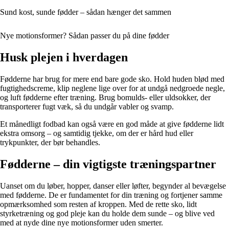
Sund kost, sunde fødder – sådan hænger det sammen
Nye motionsformer? Sådan passer du på dine fødder
Husk plejen i hverdagen
Fødderne har brug for mere end bare gode sko. Hold huden blød med
fugtighedscreme, klip neglene lige over for at undgå nedgroede negle,
og luft fødderne efter træning. Brug bomulds- eller uldsokker, der
transporterer fugt væk, så du undgår vabler og svamp.
Et månedligt fodbad kan også være en god måde at give fødderne lidt
ekstra omsorg – og samtidig tjekke, om der er hård hud eller
trykpunkter, der bør behandles.
Fødderne – din vigtigste træningspartner
Uanset om du løber, hopper, danser eller løfter, begynder al bevægelse
med fødderne. De er fundamentet for din træning og fortjener samme
opmærksomhed som resten af kroppen. Med de rette sko, lidt
styrketræning og god pleje kan du holde dem sunde – og blive ved
med at nyde dine nye motionsformer uden smerter.