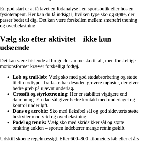
En god start er at få lavet en fodanalyse i en sportsbutik eller hos en
fysioterapeut. Her kan du få indsigt i, hvilken type sko og støtte, der
passer bedst til dig. Det kan være forskellen mellem smertefri træning
og overbelastning.
Vælg sko efter aktivitet – ikke kun
udseende
Det kan være fristende at bruge de samme sko til alt, men forskellige
motionsformer kræver forskelligt fodtøj.
Løb og trail-løb:
Vælg sko med god stødabsorbering og støtte
til din fodtype. Trail-sko har desuden grovere mønster, der giver
bedre greb på ujævnt underlag.
Crossfit og styrketræning:
Her er stabilitet vigtigere end
dæmpning. En flad sål giver bedre kontakt med underlaget og
kontrol under løft.
Dans og aerobic:
Sko med fleksibel sål og god sideværts støtte
beskytter mod vrid og overbelastning.
Padel og tennis:
Vælg sko med skridsikker sål og støtte
omkring anklen – sporten indebærer mange retningsskift.
Udskift skoene regelmæssigt. Efter 600–800 kilometers løb eller et års