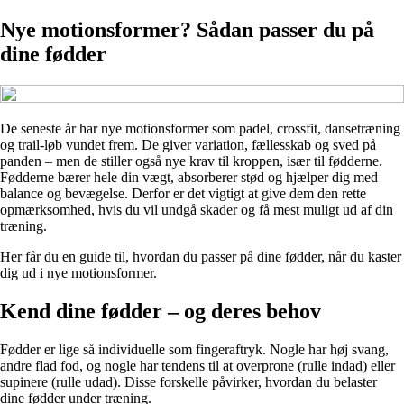
Nye motionsformer? Sådan passer du på
dine fødder
De seneste år har nye motionsformer som padel, crossfit, dansetræning
og trail-løb vundet frem. De giver variation, fællesskab og sved på
panden – men de stiller også nye krav til kroppen, især til fødderne.
Fødderne bærer hele din vægt, absorberer stød og hjælper dig med
balance og bevægelse. Derfor er det vigtigt at give dem den rette
opmærksomhed, hvis du vil undgå skader og få mest muligt ud af din
træning.
Her får du en guide til, hvordan du passer på dine fødder, når du kaster
dig ud i nye motionsformer.
Kend dine fødder – og deres behov
Fødder er lige så individuelle som fingeraftryk. Nogle har høj svang,
andre flad fod, og nogle har tendens til at overprone (rulle indad) eller
supinere (rulle udad). Disse forskelle påvirker, hvordan du belaster
dine fødder under træning.